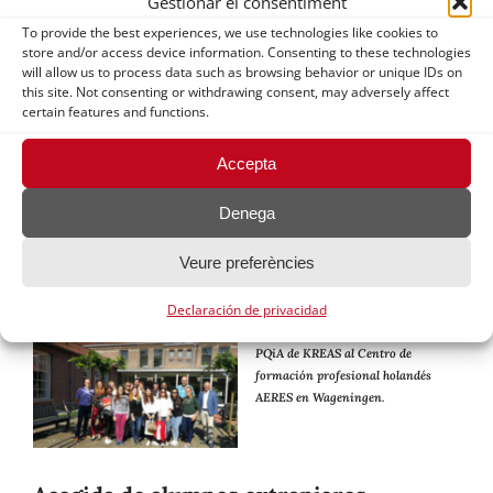
Gestionar el consentiment
Europea.
To provide the best experiences, we use technologies like cookies to
store and/or access device information. Consenting to these technologies
will allow us to process data such as browsing behavior or unique IDs on
Para formación
this site. Not consenting or withdrawing consent, may adversely affect
certain features and functions.
Las estancias internacionales de los alumnos tienen como prioridad
completar la formación de los alumnos conociendo centros
Accepta
educativos y empresas relacionadas con el sector agroalimentario de
países de la Unión Europea.
Denega
Desde KREAS fomentamos la movilidad de nuestros alumnos a través
Veure preferències
de estancias individuales y/o grupales.
Declaración de privacidad
Visita de los alumnos de CFGS de
PQiA de KREAS al Centro de
formación profesional holandés
AERES en Wageningen.