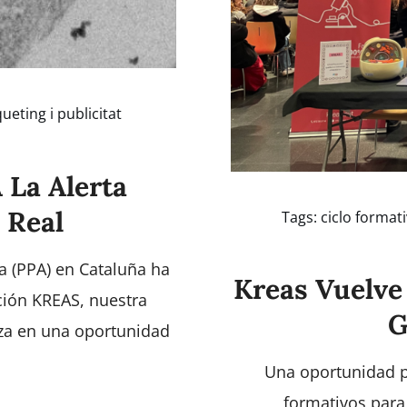
eting i publicitat
 La Alerta
 Real
Tags:
ciclo format
na (PPA) en Cataluña ha
Kreas Vuelve
ación KREAS, nuestra
G
aza en una oportunidad
.
Una oportunidad pa
formativos para