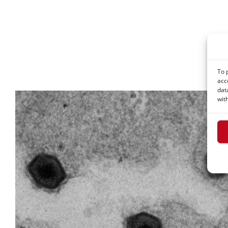
To 
acc
dat
wit