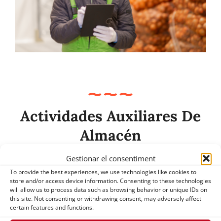
Actividades Auxiliares De
Almacén
¡Fórmate en la recepción, preparación y
Gestionar el consentiment
To provide the best experiences, we use technologies like cookies to
expedición de pedidos con especialización en
store and/or access device information. Consenting to these technologies
will allow us to process data such as browsing behavior or unique IDs on
carretillas elevadoras!
this site. Not consenting or withdrawing consent, may adversely affect
certain features and functions.