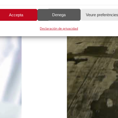
Accepta
Denega
Veure preferèncie
Declaración de privacidad