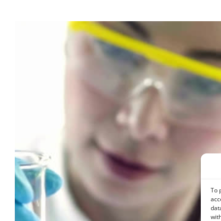
To 
acc
dat
wit