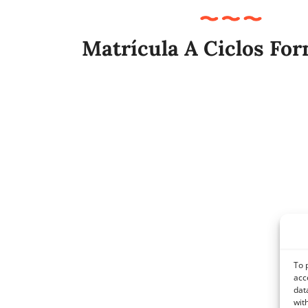
Matrícula A Ciclos Fo
To 
acc
dat
wit