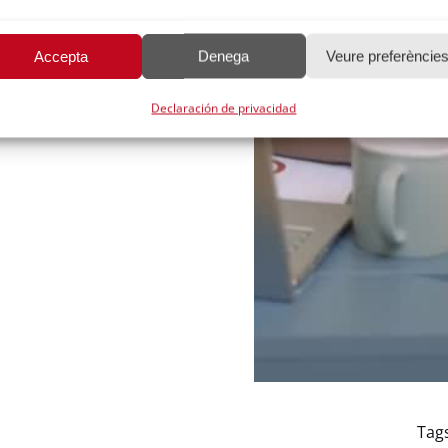
Accepta
Denega
Veure preferèncie
Declaración de privacidad
Tag