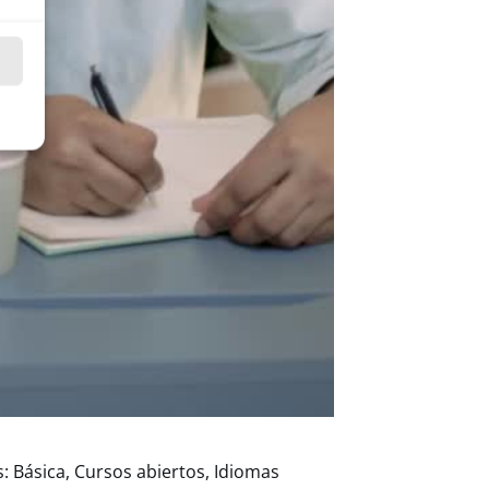
s
s:
Básica
,
Cursos abiertos
,
Idiomas