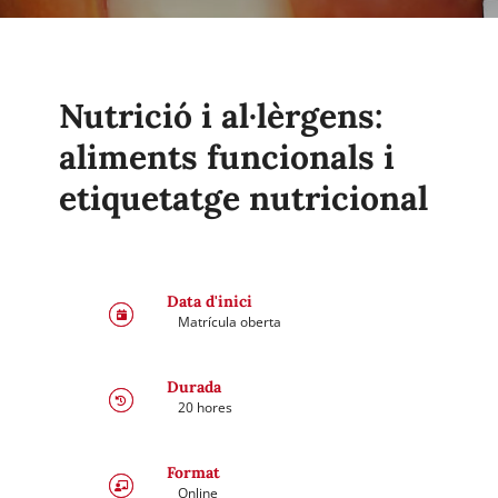
R+D+I
Altres
Nutrició i al·lèrgens:
aliments funcionals i
Contacte
etiquetatge nutricional
Data d'inici
Matrícula oberta
Durada
20 hores
Format
Online