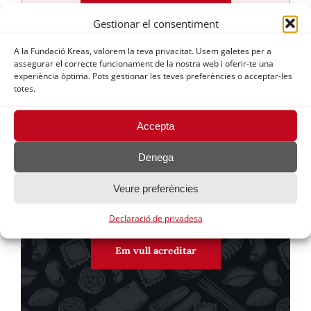
Vull saber-ne més
Gestionar el consentiment
A la Fundació Kreas, valorem la teva privacitat. Usem galetes per a
assegurar el correcte funcionament de la nostra web i oferir-te una
experiència òptima. Pots gestionar les teves preferències o acceptar-les
totes.
Accepta
Demostra allò que saps fer i aconsegueix
una
acreditació oficial
a partir de la teva
Denega
experiència laboral, de serveis prestats,
mitjançant una beca o voluntariat, o la teva
Veure preferències
formació no oficial.
Declaració de privadesa
Em vull acreditar