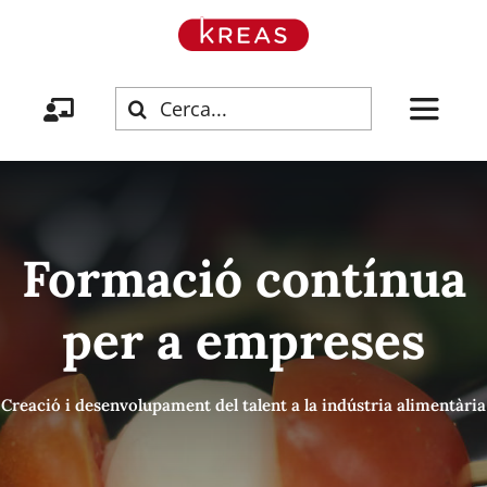
Skip
to
content
Cerca
Toggle
…
Navigat
Inici
Formació contínua
KREAS
per a empreses
Serveis
Creació i desenvolupament del talent a la indústria alimentària
Formació