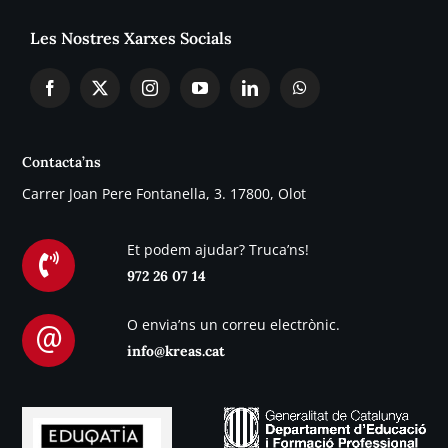
Les Nostres Xarxes Socials
Contacta’ns
Carrer Joan Pere Fontanella, 3. 17800, Olot
Et podem ajudar? Truca’ns!
972 26 07 14
O envia’ns un correu electrònic.
info@kreas.cat